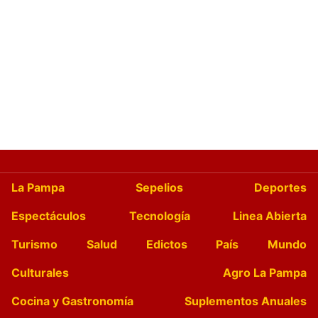
La Pampa
Sepelios
Deportes
Espectáculos
Tecnología
Linea Abierta
Turismo
Salud
Edictos
País
Mundo
Culturales
Agro La Pampa
Cocina y Gastronomía
Suplementos Anuales