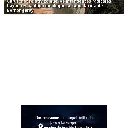
Curutchet relativizó que los intendentes radicales
hayan respaldado en bloque la candidatura de
Berhongaray