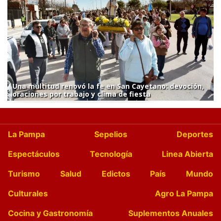
Una multitud renovó la fe en San Cayetano: devoción,
oraciones por trabajo y clima de fiesta
La Pampa
Sepelios
Deportes
Espectáculos
Tecnología
Linea Abierta
Turismo
Salud
Edictos
País
Mundo
Culturales
Agro La Pampa
Cocina y Gastronomía
Suplementos Anuales