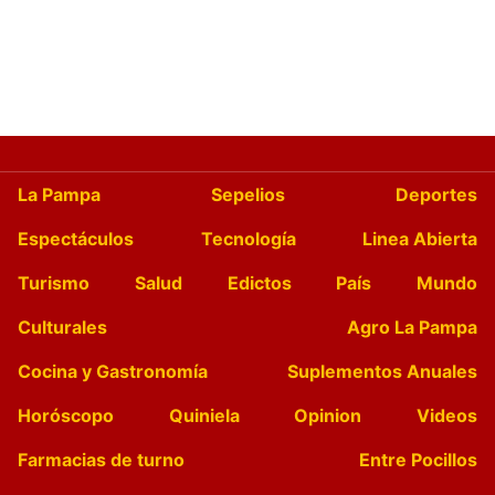
La Pampa
Sepelios
Deportes
Espectáculos
Tecnología
Linea Abierta
Turismo
Salud
Edictos
País
Mundo
Culturales
Agro La Pampa
Cocina y Gastronomía
Suplementos Anuales
Horóscopo
Quiniela
Opinion
Videos
Farmacias de turno
Entre Pocillos