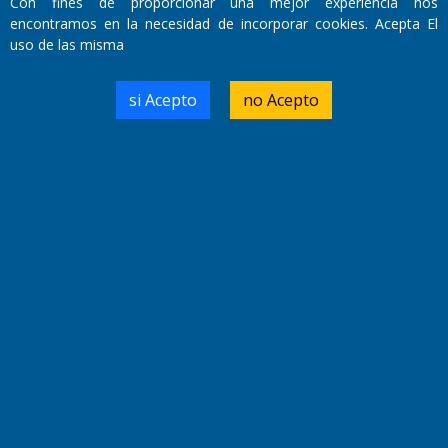
Con fines de proporcionar una mejor experiencia nos
encontramos en la necesidad de incorporar cookies. Acepta El
uso de las misma
Domicilio Legal: José Ingenieros 855,
Santa Rosa, La Pampa.
si Acepto
no Acepto
Número de Registro DNDA:
RL-2019-55551274-APN-DNDA#MJ
Edición #
9419
Fecha de Edición:
8/08/2026
Fecha de Inicio: 19/10/2000
Director General de Contenidos:
Dr. Jorge Ricardo Nemesio
Redacción, Administración,
Oficina Comercial y Planta Impresora:
José Ingenieros 855,
Santa Rosa, La Pampa, Argentina.
Tel: (02954) 411117/18/19/20
Cel: +54 2954 535213