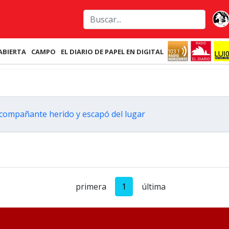
ABIERTA
CAMPO
EL DIARIO DE PAPEL EN DIGITAL
acompañante herido y escapó del lugar
primera
1
última