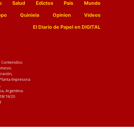
o
Salud
Edictos
País
Mundo
opo
Quiniela
Opinion
Videos
El Diario de Papel en DIGITAL
e Contenidos:
Nemesio
ración,
 Planta Impresora:
,
a, Argentina.
/18/19/20
3