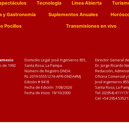
spectáculos
Tecnología
Linea Abierta
Turism
a y Gastronomía
Suplementos Anuales
Horósc
e Pocillos
Transmisiones en vivo
Nemesio
Domicilio Legal: José Ingenieros 855,
Director General d
o de 1992
Santa Rosa, La Pampa.
Dr. Jorge Ricardo 
Número de Registro DNDA:
Redacción, Administ
RL-2019-55551274-APN-DNDA#MJ
Oficina Comercial y
Edición #
9418
José Ingenieros 855
Fecha de Edición:
7/08/2026
Santa Rosa, La Pamp
Fecha de Inicio: 19/10/2000
Tel: (02954) 411117
Cel: +54 2954 53521