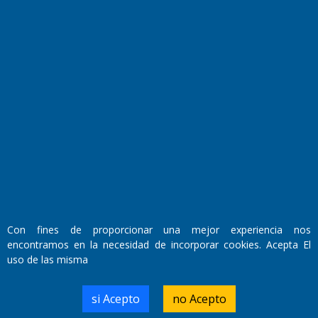
Fundado por el
Doctor Antonio Nemesio
Primera edición: Domingo 3 de Mayo de 1992
Miembro de ADIRA,ADEPA y CPPAL
Propietario: El Diario SRL
Director Periodístico:
Con fines de proporcionar una mejor experiencia nos
Walter René Goñi
encontramos en la necesidad de incorporar cookies. Acepta El
uso de las misma
Domicilio Legal: José Ingenieros 855,
si Acepto
no Acepto
Santa Rosa, La Pampa.
Número de Registro DNDA: