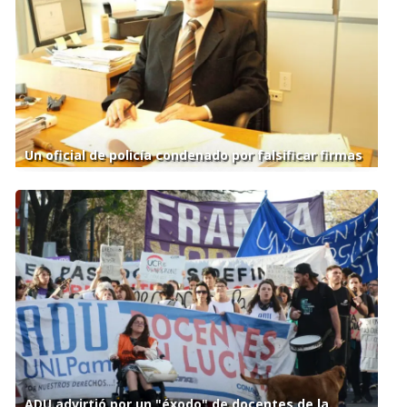
Un oficial de policía condenado por falsificar firmas
ADU advirtió por un "éxodo" de docentes de la