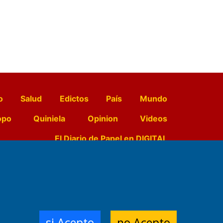
o
Salud
Edictos
País
Mundo
opo
Quiniela
Opinion
Videos
El Diario de Papel en DIGITAL
e Contenidos:
Nemesio
ración,
si Acepto
no Acepto