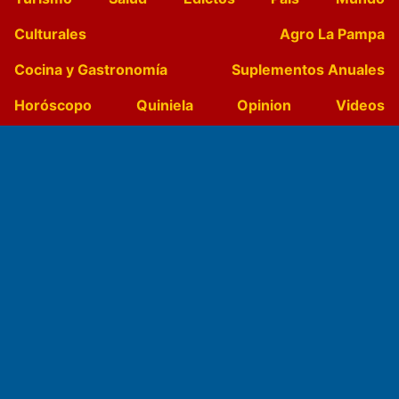
Culturales
Agro La Pampa
Cocina y Gastronomía
Suplementos Anuales
Horóscopo
Quiniela
Opinion
Videos
Farmacias de turno
Entre Pocillos
Transmisiones en vivo
El Diario de Papel en DIGITAL