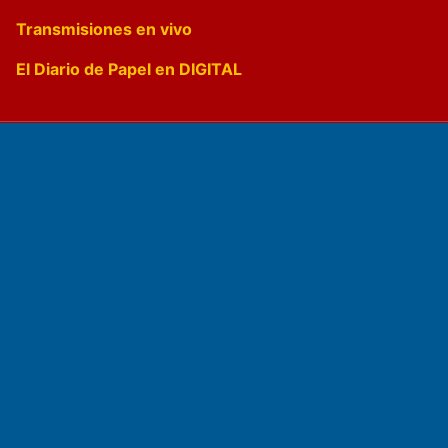
Transmisiones en vivo
El Diario de Papel en DIGITAL
Fundado por el
Doctor Antonio Nemesio
Primera edición: Domingo 3 de Mayo de 1992
Miembro de ADIRA,ADEPA y CPPAL
Propietario: El Diario SRL
Director Periodístico: