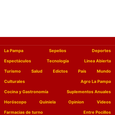
La Pampa
Sepelios
Deportes
Espectáculos
Tecnología
Linea Abierta
Turismo
Salud
Edictos
País
Mundo
Culturales
Agro La Pampa
Cocina y Gastronomía
Suplementos Anuales
Horóscopo
Quiniela
Opinion
Videos
Farmacias de turno
Entre Pocillos