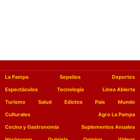
La Pampa
Sepelios
Deportes
Espectáculos
Tecnología
Linea Abierta
Turismo
Salud
Edictos
País
Mundo
Culturales
Agro La Pampa
Cocina y Gastronomía
Suplementos Anuales
Horóscopo
Quiniela
Opinion
Videos