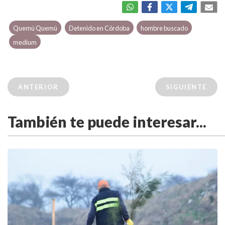
Quemú Quemú
Detenido en Córdoba
hombre buscado
medium
ANTERIOR
SIGUIENTE
También te puede interesar...