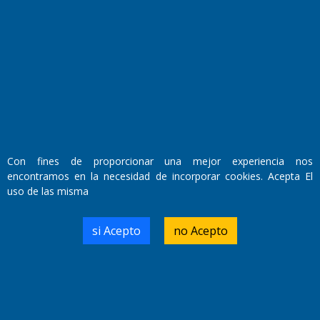
Fundado por el
Doctor Antonio Nemesio
Primera edición: Domingo 3 de Mayo de 1992
Miembro de ADIRA,ADEPA y CPPAL
Propietario: El Diario SRL
Director Periodístico:
Walter René Goñi
Con fines de proporcionar una mejor experiencia nos
encontramos en la necesidad de incorporar cookies. Acepta El
uso de las misma
Domicilio Legal: José Ingenieros 855,
Santa Rosa, La Pampa.
Número de Registro DNDA:
si Acepto
no Acepto
RL-2019-55551274-APN-DNDA#MJ
Edición #
9418
Fecha de Edición:
7/08/2026
Fecha de Inicio: 19/10/2000