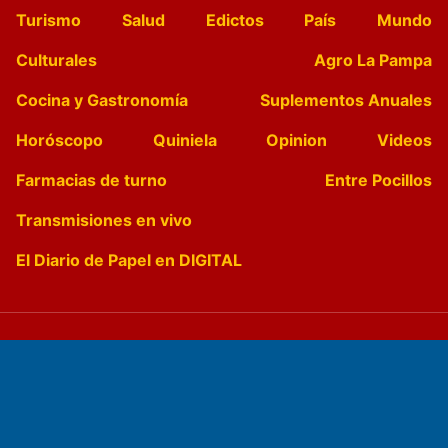
Turismo
Salud
Edictos
País
Mundo
Culturales
Agro La Pampa
Cocina y Gastronomía
Suplementos Anuales
Horóscopo
Quiniela
Opinion
Videos
Farmacias de turno
Entre Pocillos
Transmisiones en vivo
El Diario de Papel en DIGITAL