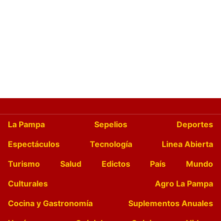
La Pampa
Sepelios
Deportes
Espectáculos
Tecnología
Linea Abierta
Turismo
Salud
Edictos
País
Mundo
Culturales
Agro La Pampa
Cocina y Gastronomía
Suplementos Anuales