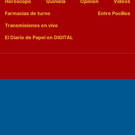
Horóscopo
Quiniela
Opinion
Videos
Farmacias de turno
Entre Pocillos
Transmisiones en vivo
El Diario de Papel en DIGITAL
Fundado por el
Doctor Antonio Nemesio
Primera edición: Domingo 3 de Mayo de 1992