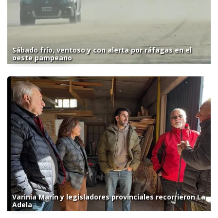
Sábado frío, ventoso y con alerta por ráfagas en el
oeste pampeano
Varinia Marín y legisladores provinciales recorrieron La
Adela