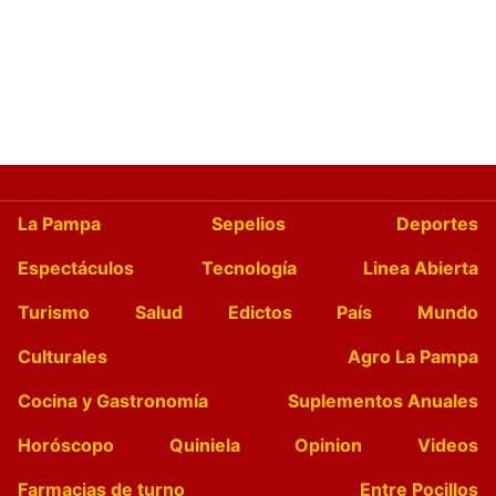
La Pampa
Sepelios
Deportes
Espectáculos
Tecnología
Linea Abierta
Turismo
Salud
Edictos
País
Mundo
Culturales
Agro La Pampa
Cocina y Gastronomía
Suplementos Anuales
Horóscopo
Quiniela
Opinion
Videos
Farmacias de turno
Entre Pocillos