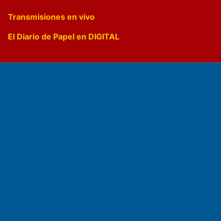
Transmisiones en vivo
El Diario de Papel en DIGITAL
Fundado por el
Doctor Antonio Nemesio
Primera edición: Domingo 3 de Mayo de 1992
Miembro de ADIRA,ADEPA y CPPAL
Propietario: El Diario SRL