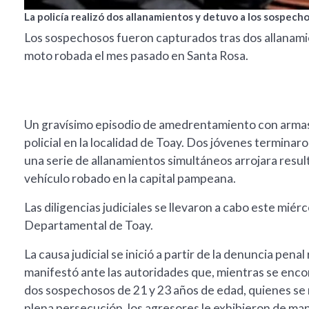
La policía realizó dos allanamientos y detuvo a los sospecho
Los sospechosos fueron capturados tras dos allanami
moto robada el mes pasado en Santa Rosa.
Un gravísimo episodio de amedrentamiento con armas 
policial en la localidad de Toay. Dos jóvenes terminaro
una serie de allanamientos simultáneos arrojara resu
vehículo robado en la capital pampeana.
Las diligencias judiciales se llevaron a cabo este miér
Departamental de Toay.
La causa judicial se inició a partir de la denuncia pen
manifestó ante las autoridades que, mientras se encon
dos sospechosos de 21 y 23 años de edad, quienes se 
plena persecución, los agresores le exhibieron de ma