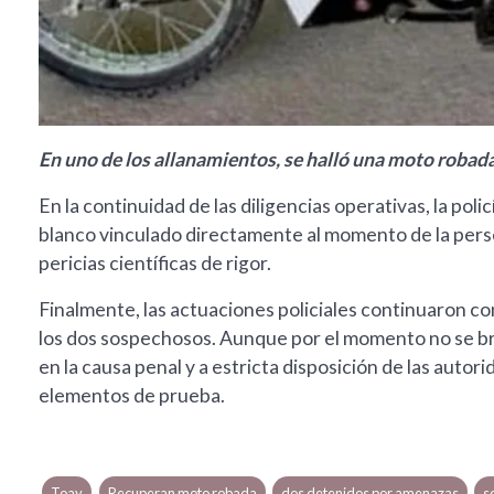
En uno de los allanamientos, se halló una moto robad
En la continuidad de las diligencias operativas, la poli
blanco vinculado directamente al momento de la persec
pericias científicas de rigor.
Finalmente, las actuaciones policiales continuaron con
los dos sospechosos. Aunque por el momento no se b
en la causa penal y a estricta disposición de las autor
elementos de prueba.
Toay
Recuperan moto robada
dos detenidos por amenazas
s