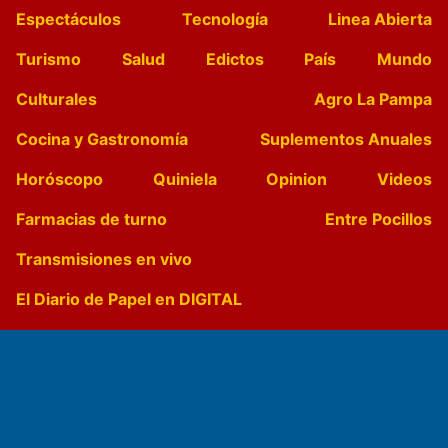
Espectáculos
Tecnología
Linea Abierta
Turismo
Salud
Edictos
País
Mundo
Culturales
Agro La Pampa
Cocina y Gastronomía
Suplementos Anuales
Horóscopo
Quiniela
Opinion
Videos
Farmacias de turno
Entre Pocillos
Transmisiones en vivo
El Diario de Papel en DIGITAL