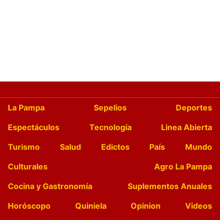
La Pampa
Sepelios
Deportes
Espectáculos
Tecnología
Linea Abierta
Turismo
Salud
Edictos
País
Mundo
Culturales
Agro La Pampa
Cocina y Gastronomía
Suplementos Anuales
Horóscopo
Quiniela
Opinion
Videos