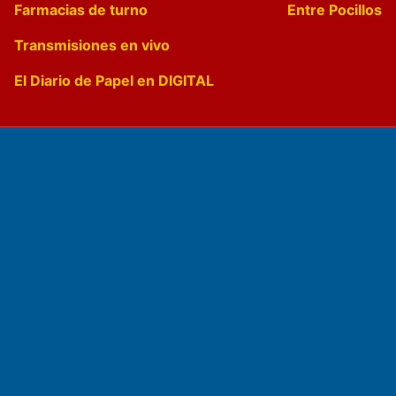
Farmacias de turno
Entre Pocillos
Transmisiones en vivo
El Diario de Papel en DIGITAL
Fundado por el
Doctor Antonio Nemesio
Primera edición: Domingo 3 de Mayo de 1992
Miembro de ADIRA,ADEPA y CPPAL