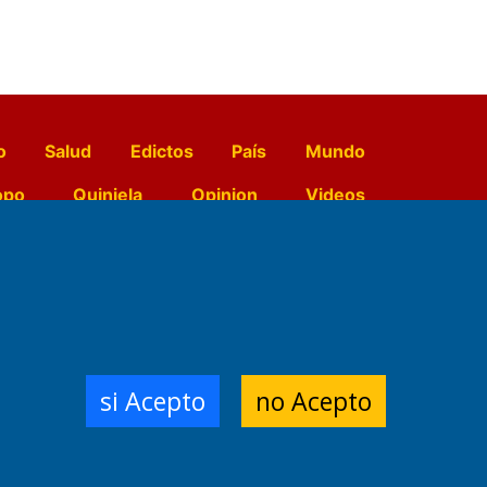
o
Salud
Edictos
País
Mundo
opo
Quiniela
Opinion
Videos
El Diario de Papel en DIGITAL
e Contenidos:
Nemesio
si Acepto
no Acepto
ración,
 Planta Impresora:
,
a, Argentina.