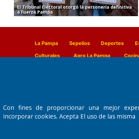
El Tribunal Electoral otorgó la personería definitiva
a Fuerza Pampa
La Pampa
Sepelios
Deportes
E
Culturales
Agro La Pampa
Cocin
Farmacias de turno
Entr
Fundado por el
Doctor Antonio 
Con fines de proporcionar una mejor expe
Primera edición: Domingo 3 de May
incorporar cookies. Acepta El uso de las misma
Miembro de ADIRA,ADEPA y CPPAL
Propietario: El Diario SRL
Director Periodístico:
Walter René Goñi