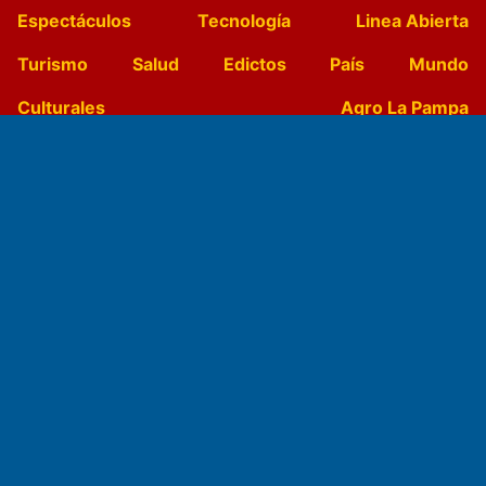
Espectáculos
Tecnología
Linea Abierta
Turismo
Salud
Edictos
País
Mundo
Culturales
Agro La Pampa
Cocina y Gastronomía
Suplementos Anuales
Horóscopo
Quiniela
Opinion
Videos
Farmacias de turno
Entre Pocillos
Transmisiones en vivo
El Diario de Papel en DIGITAL