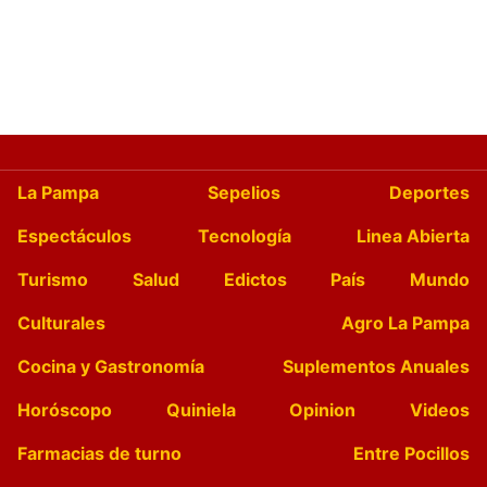
La Pampa
Sepelios
Deportes
Espectáculos
Tecnología
Linea Abierta
Turismo
Salud
Edictos
País
Mundo
Culturales
Agro La Pampa
Cocina y Gastronomía
Suplementos Anuales
Horóscopo
Quiniela
Opinion
Videos
Farmacias de turno
Entre Pocillos