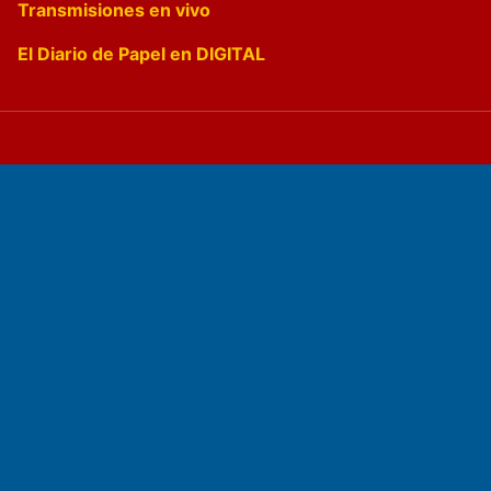
Transmisiones en vivo
El Diario de Papel en DIGITAL
Fundado por el
Doctor Antonio Nemesio
Primera edición: Domingo 3 de Mayo de 1992
Miembro de ADIRA,ADEPA y CPPAL
Propietario: El Diario SRL
Director Periodístico:
Walter René Goñi