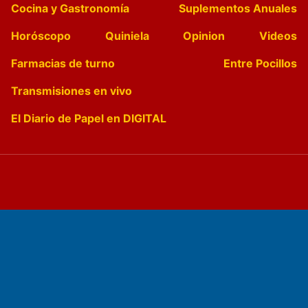
Cocina y Gastronomía
Suplementos Anuales
Horóscopo
Quiniela
Opinion
Videos
Farmacias de turno
Entre Pocillos
Transmisiones en vivo
El Diario de Papel en DIGITAL