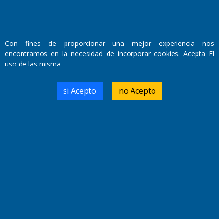
Con fines de proporcionar una mejor experiencia nos
encontramos en la necesidad de incorporar cookies. Acepta El
uso de las misma
si Acepto
no Acepto
Fundado por el
Doctor Antonio Nemesio
Primera edición: Domingo 3 de Mayo de 1992
Miembro de ADIRA,ADEPA y CPPAL
Propietario: El Diario SRL
Director Periodístico:
Walter René Goñi
Domicilio Legal: José Ingenieros 855,
Santa Rosa, La Pampa.
Número de Registro DNDA:
RL-2019-55551274-APN-DNDA#MJ
Edición #
9418