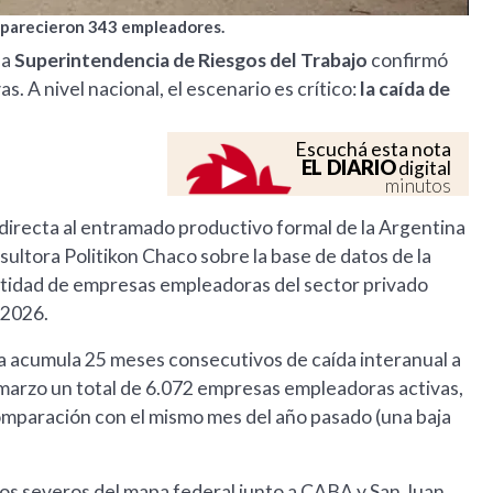
esaparecieron 343 empleadores.
la
Superintendencia de Riesgos del Trabajo
confirmó
s. A nivel nacional, el escenario es crítico:
la caída de
Escuchá esta nota
EL DIARIO
digital
minutos
irecta al entramado productivo formal de la Argentina
sultora Politikon Chaco sobre la base de datos de la
ntidad de empresas empleadoras del sector privado
 2026.
a acumula 25 meses consecutivos de caída interanual a
en marzo un total de 6.072 empresas empleadoras activas,
omparación con el mismo mes del año pasado (una baja
nos severos del mapa federal junto a CABA y San Juan,