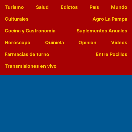
Turismo
Salud
Edictos
País
Mundo
Culturales
Agro La Pampa
Cocina y Gastronomía
Suplementos Anuales
Horóscopo
Quiniela
Opinion
Videos
Farmacias de turno
Entre Pocillos
Transmisiones en vivo
El Diario de Papel en DIGITAL