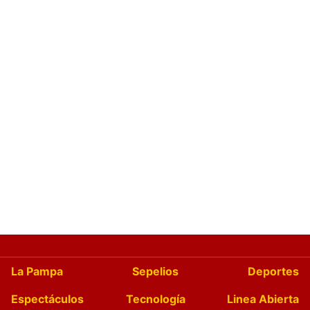
La Pampa
Sepelios
Deportes
Espectáculos
Tecnología
Linea Abierta