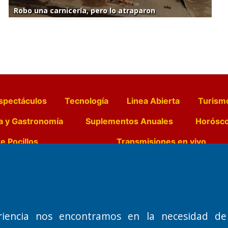
Robo una carnicería, pero lo atraparon
spectáculos
Tecnología
Linea Abierta
Turism
a y Gastronomía
Suplementos Anuales
Horósc
e Pocillos
Transmisiones en vivo
Nemesio
Domicilio Legal: José Ingenieros 855,
Director General d
o de 1992
Santa Rosa, La Pampa.
Dr. Jorge Ricardo 
riencia nos encontramos en la necesidad de
Número de Registro DNDA:
Redacción, Administ