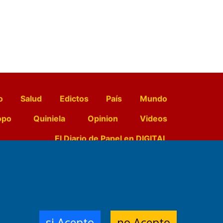
o
Salud
Edictos
País
Mundo
opo
Quiniela
Opinion
Videos
El Diario de Papel en DIGITAL
e Contenidos:
Nemesio
ración,
si Acepto
no Acepto