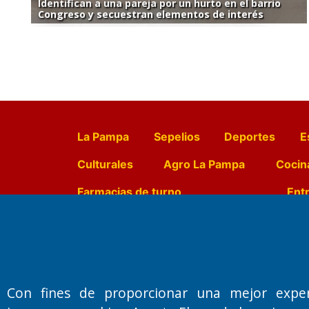
Identifican a una pareja por un hurto en el barrio
Congreso y secuestran elementos de interés
La Pampa
Sepelios
Deportes
E
Culturales
Agro La Pampa
Cocin
Farmacias de turno
Entr
Fundado por el
Doctor Antonio 
Primera edición: Domingo 3 de May
Con fines de proporcionar una mejor expe
Miembro de ADIRA,ADEPA y CPPAL