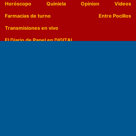
Horóscopo
Quiniela
Opinion
Videos
Farmacias de turno
Entre Pocillos
Transmisiones en vivo
El Diario de Papel en DIGITAL
Fundado por el
Doctor Antonio Nemesio