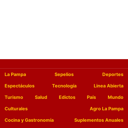
La Pampa
Sepelios
Deportes
Espectáculos
Tecnología
Linea Abierta
Turismo
Salud
Edictos
País
Mundo
Culturales
Agro La Pampa
Cocina y Gastronomía
Suplementos Anuales