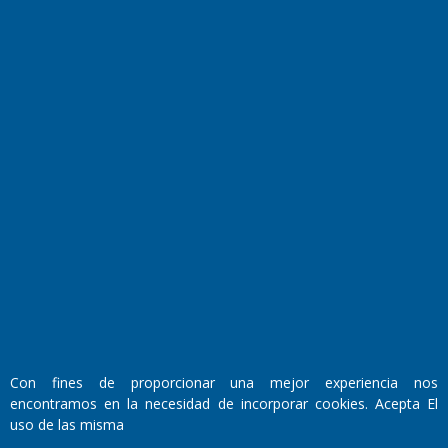
Farmacias de turno
Entre Pocillos
Transmisiones en vivo
El Diario de Papel en DIGITAL
Con fines de proporcionar una mejor experiencia nos
Fundado por el
Doctor Antonio Nemesio
encontramos en la necesidad de incorporar cookies. Acepta El
Primera edición: Domingo 3 de Mayo de 1992
uso de las misma
Miembro de ADIRA,ADEPA y CPPAL