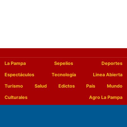
La Pampa
Sepelios
Deportes
Espectáculos
Tecnología
Linea Abierta
Turismo
Salud
Edictos
País
Mundo
Culturales
Agro La Pampa
Cocina y Gastronomía
Suplementos Anuales
Horóscopo
Quiniela
Opinion
Videos