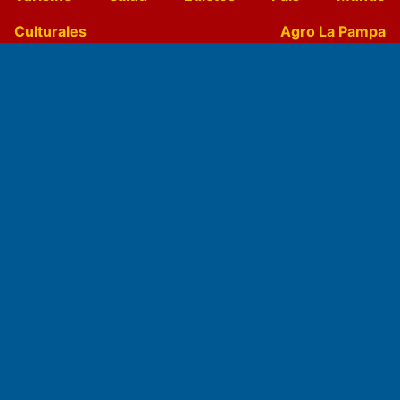
Culturales
Agro La Pampa
Cocina y Gastronomía
Suplementos Anuales
Horóscopo
Quiniela
Opinion
Videos
Farmacias de turno
Entre Pocillos
Transmisiones en vivo
El Diario de Papel en DIGITAL