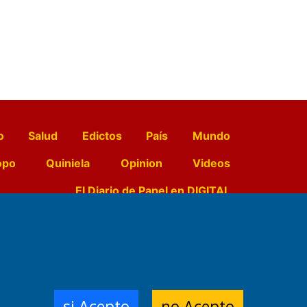
o
Salud
Edictos
País
Mundo
opo
Quiniela
Opinion
Videos
El Diario de Papel en DIGITAL
e Contenidos:
Nemesio
ración,
si Acepto
no Acepto