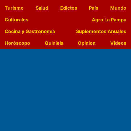
Turismo
Salud
Edictos
País
Mundo
Culturales
Agro La Pampa
Cocina y Gastronomía
Suplementos Anuales
Horóscopo
Quiniela
Opinion
Videos
Farmacias de turno
Entre Pocillos
Transmisiones en vivo
El Diario de Papel en DIGITAL