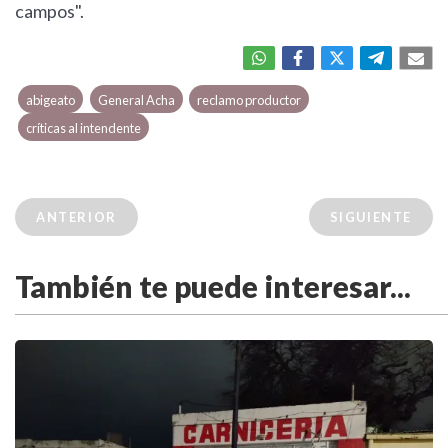
campos".
abigeato
General Acha
reclamo productor
críticas al intendente
ANTERIOR
SIGUIENTE
También te puede interesar...