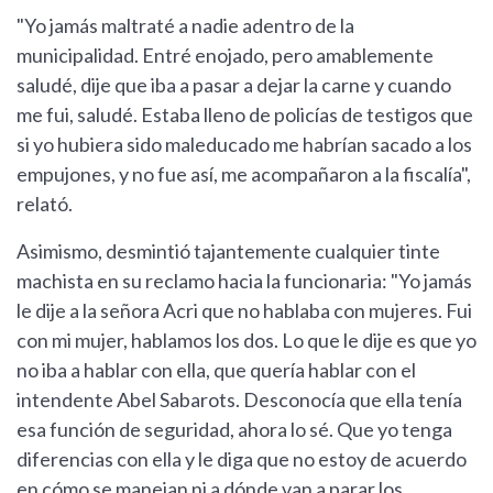
"Yo jamás maltraté a nadie adentro de la
municipalidad. Entré enojado, pero amablemente
saludé, dije que iba a pasar a dejar la carne y cuando
me fui, saludé. Estaba lleno de policías de testigos que
si yo hubiera sido maleducado me habrían sacado a los
empujones, y no fue así, me acompañaron a la fiscalía",
relató.
Asimismo, desmintió tajantemente cualquier tinte
machista en su reclamo hacia la funcionaria: "Yo jamás
le dije a la señora Acri que no hablaba con mujeres. Fui
con mi mujer, hablamos los dos. Lo que le dije es que yo
no iba a hablar con ella, que quería hablar con el
intendente Abel Sabarots. Desconocía que ella tenía
esa función de seguridad, ahora lo sé. Que yo tenga
diferencias con ella y le diga que no estoy de acuerdo
en cómo se manejan ni a dónde van a parar los