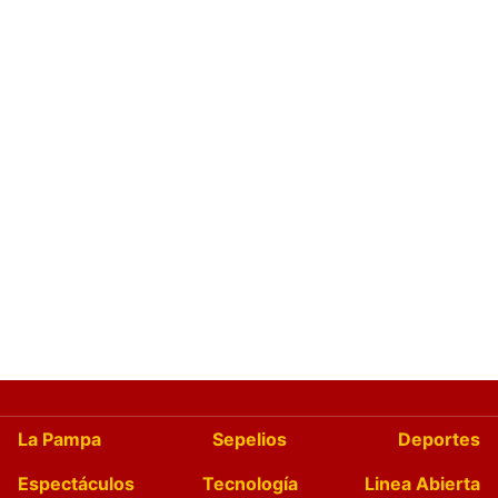
La Pampa
Sepelios
Deportes
Espectáculos
Tecnología
Linea Abierta