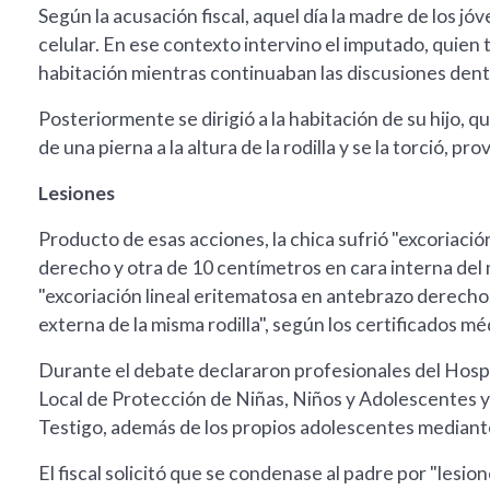
Según la acusación fiscal, aquel día la madre de los jóv
celular. En ese contexto intervino el imputado, quien to
habitación mientras continuaban las discusiones dentr
Posteriormente se dirigió a la habitación de su hijo,
de una pierna a la altura de la rodilla y se la torció, p
Lesiones
Producto de esas acciones, la chica sufrió "excoriació
derecho y otra de 10 centímetros en cara interna de
"excoriación lineal eritematosa en antebrazo derech
externa de la misma rodilla", según los certificados mé
Durante el debate declararon profesionales del Hosp
Local de Protección de Niñas, Niños y Adolescentes y e
Testigo, además de los propios adolescentes mediant
El fiscal solicitó que se condenase al padre por "lesi