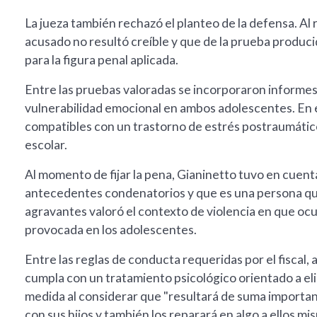
La jueza también rechazó el planteo de la defensa. Al 
acusado no resultó creíble y que de la prueba producid
para la figura penal aplicada.
Entre las pruebas valoradas se incorporaron informes
vulnerabilidad emocional en ambos adolescentes. En e
compatibles con un trastorno de estrés postraumático
escolar.
Al momento de fijar la pena, Gianinetto tuvo en cue
antecedentes condenatorios y que es una persona qu
agravantes valoró el contexto de violencia en que ocu
provocada en los adolescentes.
Entre las reglas de conducta requeridas por el fiscal, 
cumpla con un tratamiento psicológico orientado a el
medida al considerar que "resultará de suma importan
con sus hijos y también los reparará en algo a ellos mi