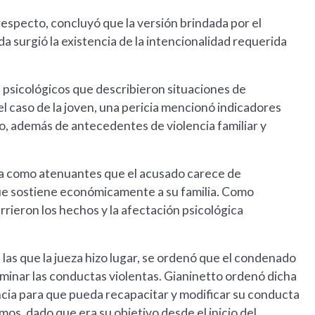
respecto, concluyó que la versión brindada por el
a surgió la existencia de la intencionalidad requerida
 psicológicos que describieron situaciones de
l caso de la joven, una pericia mencionó indicadores
, además de antecedentes de violencia familiar y
nta como atenuantes que el acusado carece de
e sostiene económicamente a su familia. Como
rrieron los hechos y la afectación psicológica
a las que la jueza hizo lugar, se ordenó que el condenado
iminar las conductas violentas. Gianinetto ordenó dicha
cia para que pueda recapacitar y modificar su conducta
smos, dado que era su objetivo desde el inicio del