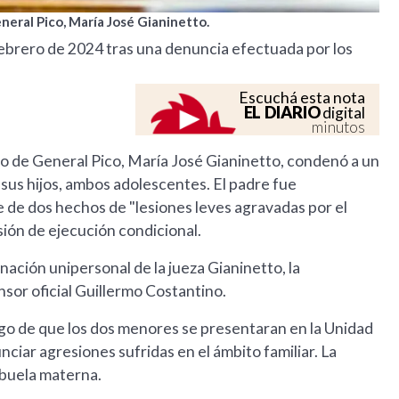
eneral Pico, María José Gianinetto.
n febrero de 2024 tras una denuncia efectuada por los
Escuchá esta nota
EL DIARIO
digital
minutos
cio de General Pico, María José Gianinetto, condenó a un
sus hijos, ambos adolescentes. El padre fue
 de dos hechos de "lesiones leves agravadas por el
sión de ejecución condicional.
inación unipersonal de la jueza Gianinetto, la
nsor oficial Guillermo Costantino.
uego de que los dos menores se presentaran en la Unidad
iar agresiones sufridas en el ámbito familiar. La
abuela materna.