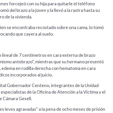
enes forcejeó con su hija para quitarle el teléfono
mó del brazo a la joven y la llevó a la rastra hasta su
o de la vivienda.
 quien se encontraba recostado sobre una cama, lo tomó
rovocando que cayera al suelo.
n lineal de 7 centímetros en cara externa de brazo
l mismo antebrazo", mientras que su hermano presentó
o, edema en rodilla derecha con hematoma en cara
dicos incorporados al juicio.
ital Gobernador Centeno, integrantes de la Unidad
specialistas de la Oficina de Atención a la Víctima y el
e Cámara Gesell.
ones leves agravadas" a la pena de ocho meses de prisión