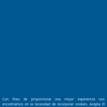
Farmacias de turno
Entre Pocillos
Transmisiones en vivo
El Diario de Papel en DIGITAL
Fundado por el
Doctor Antonio Nemesio
Con fines de proporcionar una mejor experiencia nos
Primera edición: Domingo 3 de Mayo de 1992
encontramos en la necesidad de incorporar cookies. Acepta El
Miembro de ADIRA,ADEPA y CPPAL