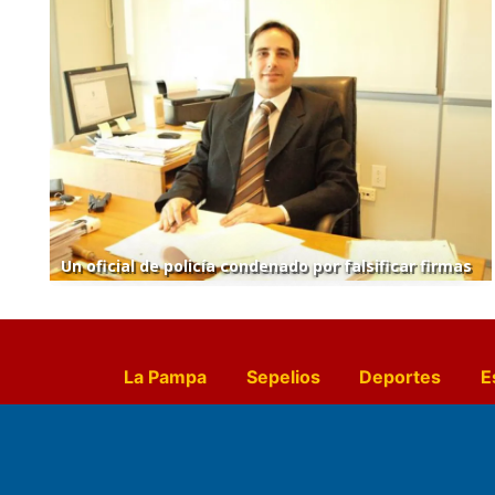
Un oficial de policía condenado por falsificar firmas
La Pampa
Sepelios
Deportes
E
Culturales
Agro La Pampa
Cocin
Farmacias de turno
Entr