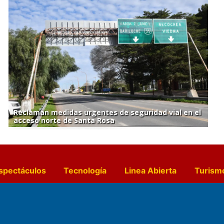
Reclaman medidas urgentes de seguridad vial en el
acceso norte de Santa Rosa
spectáculos
Tecnología
Linea Abierta
Turism
a y Gastronomía
Suplementos Anuales
Horósc
e Pocillos
Transmisiones en vivo