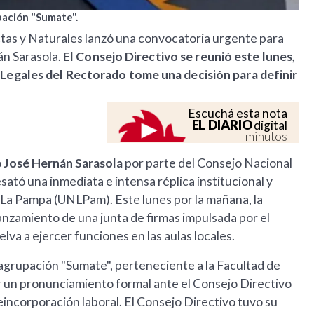
pación "Sumate".
tas y Naturales lanzó una convocatoria urgente para
án Sarasola.
El Consejo Directivo se reunió este lunes,
e Legales del Rectorado tome una decisión para definir
Escuchá esta nota
EL DIARIO
digital
minutos
o
José Hernán Sarasola
por parte del Consejo Nacional
sató una inmediata e intensa réplica institucional y
e La Pampa (UNLPam). Este lunes por la mañana, la
anzamiento de una junta de firmas impulsada por el
va a ejercer funciones en las aulas locales.
a agrupación "Sumate", perteneciente a la Facultad de
ar un pronunciamiento formal ante el Consejo Directivo
reincorporación laboral. El Consejo Directivo tuvo su