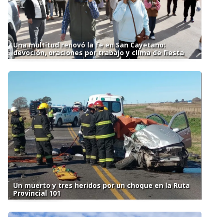
Una multitud renovó la fe en San Cayetano:
devoción, oraciones por trabajo y clima de fiesta
Un muerto y tres heridos por un choque en la Ruta
Provincial 101