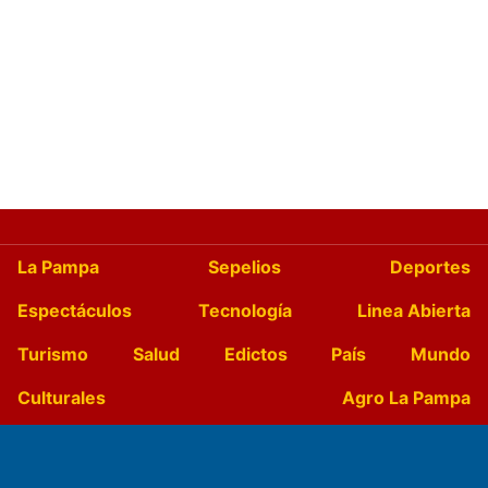
La Pampa
Sepelios
Deportes
Espectáculos
Tecnología
Linea Abierta
Turismo
Salud
Edictos
País
Mundo
Culturales
Agro La Pampa
Cocina y Gastronomía
Suplementos Anuales
Horóscopo
Quiniela
Opinion
Videos