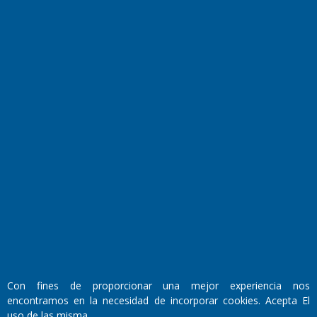
Farmacias de turno
Entre Pocillos
Transmisiones en vivo
El Diario de Papel en DIGITAL
Con fines de proporcionar una mejor experiencia nos
Fundado por el
Doctor Antonio Nemesio
encontramos en la necesidad de incorporar cookies. Acepta El
Primera edición: Domingo 3 de Mayo de 1992
uso de las misma