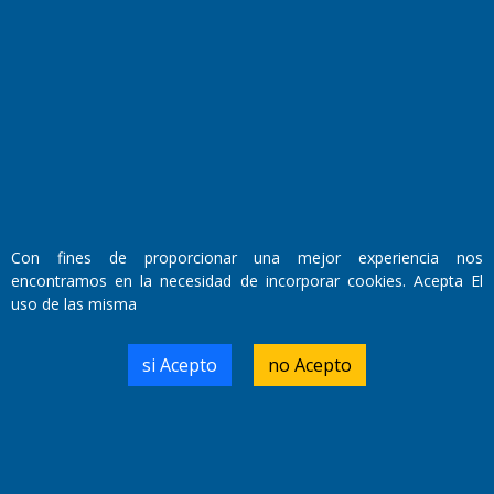
Fundado por el
Doctor Antonio Nemesio
Primera edición: Domingo 3 de Mayo de 1992
Miembro de ADIRA,ADEPA y CPPAL
Propietario: El Diario SRL
Con fines de proporcionar una mejor experiencia nos
Director Periodístico:
encontramos en la necesidad de incorporar cookies. Acepta El
Walter René Goñi
uso de las misma
si Acepto
no Acepto
Domicilio Legal: José Ingenieros 855,
Santa Rosa, La Pampa.
Número de Registro DNDA:
RL-2019-55551274-APN-DNDA#MJ
Edición #
9418
Fecha de Edición:
7/08/2026
Fecha de Inicio: 19/10/2000