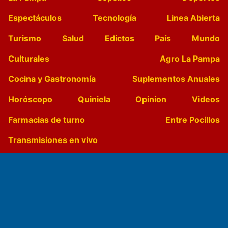
Espectáculos
Tecnología
Linea Abierta
Turismo
Salud
Edictos
País
Mundo
Culturales
Agro La Pampa
Cocina y Gastronomía
Suplementos Anuales
Horóscopo
Quiniela
Opinion
Videos
Farmacias de turno
Entre Pocillos
Transmisiones en vivo
El Diario de Papel en DIGITAL