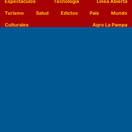
Espectáculos
Tecnología
Linea Abierta
Turismo
Salud
Edictos
País
Mundo
Culturales
Agro La Pampa
Cocina y Gastronomía
Suplementos Anuales
Horóscopo
Quiniela
Opinion
Videos
Farmacias de turno
Entre Pocillos
Transmisiones en vivo
El Diario de Papel en DIGITAL