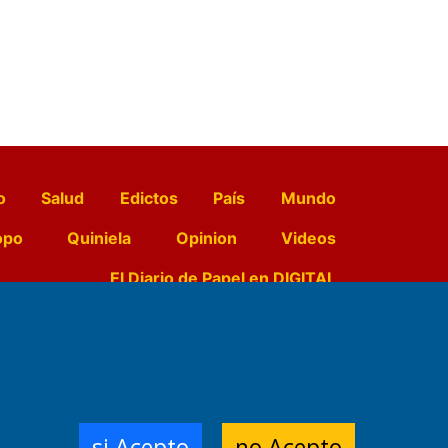
o
Salud
Edictos
País
Mundo
opo
Quiniela
Opinion
Videos
El Diario de Papel en DIGITAL
e Contenidos:
Nemesio
ración,
si Acepto
no Acepto