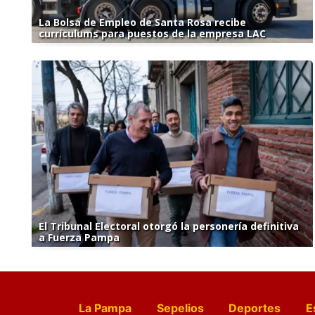
La Bolsa de Empleo de Santa Rosa recibe
currículums para puestos de la empresa LAC
El Tribunal Electoral otorgó la personería definitiva
a Fuerza Pampa
La Pampa
Sepelios
Deportes
E