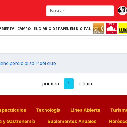
ABIERTA
CAMPO
EL DIARIO DE PAPEL EN DIGITAL
ne perdió al salir del club
primera
1
última
spectáculos
Tecnología
Linea Abierta
Turism
a y Gastronomía
Suplementos Anuales
Horósc