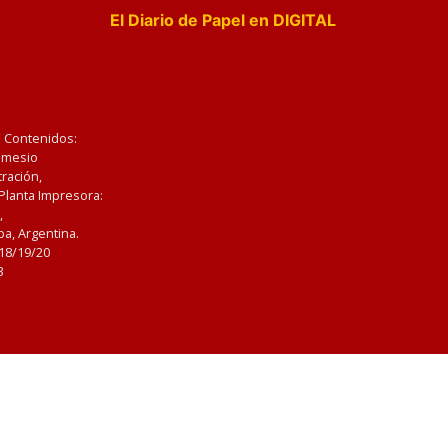
El Diario de Papel en DIGITAL
e Contenidos:
Nemesio
ración,
 Planta Impresora:
,
a, Argentina.
/18/19/20
3