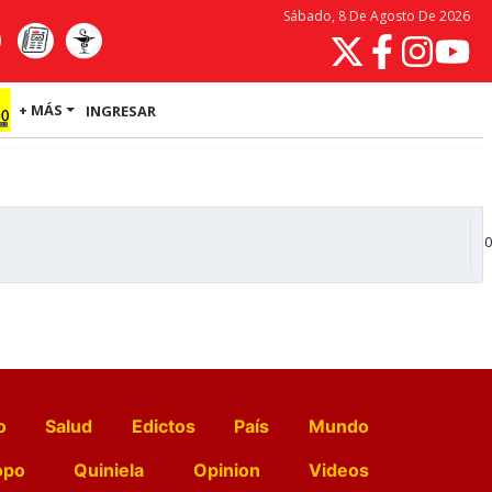
Sábado, 8 De Agosto De 2026
+ MÁS
INGRESAR
0
o
Salud
Edictos
País
Mundo
opo
Quiniela
Opinion
Videos