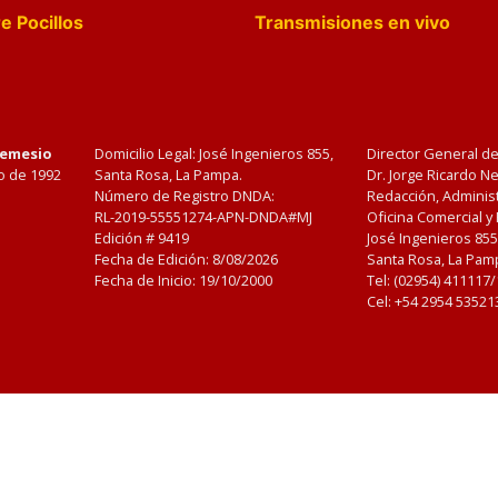
e Pocillos
Transmisiones en vivo
Nemesio
Domicilio Legal: José Ingenieros 855,
Director General d
o de 1992
Santa Rosa, La Pampa.
Dr. Jorge Ricardo 
Número de Registro DNDA:
Redacción, Administ
RL-2019-55551274-APN-DNDA#MJ
Oficina Comercial y
Edición #
9419
José Ingenieros 855
Fecha de Edición:
8/08/2026
Santa Rosa, La Pamp
Fecha de Inicio: 19/10/2000
Tel: (02954) 411117
Cel: +54 2954 53521