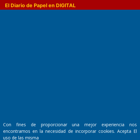
El Diario de Papel en DIGITAL
Fundado por el
Doctor Antonio Nemesio
Primera edición: Domingo 3 de Mayo de 1992
Miembro de ADIRA,ADEPA y CPPAL
Propietario: El Diario SRL
Director Periodístico:
Con fines de proporcionar una mejor experiencia nos
Walter René Goñi
encontramos en la necesidad de incorporar cookies. Acepta El
uso de las misma