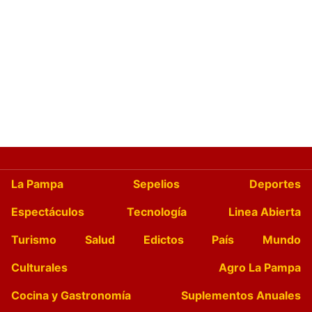
La Pampa
Sepelios
Deportes
Espectáculos
Tecnología
Linea Abierta
Turismo
Salud
Edictos
País
Mundo
Culturales
Agro La Pampa
Cocina y Gastronomía
Suplementos Anuales