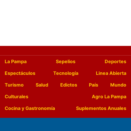
La Pampa
Sepelios
Deportes
Espectáculos
Tecnología
Linea Abierta
Turismo
Salud
Edictos
País
Mundo
Culturales
Agro La Pampa
Cocina y Gastronomía
Suplementos Anuales
Horóscopo
Quiniela
Opinion
Videos