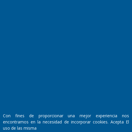
Farmacias de turno
Entre Pocillos
Transmisiones en vivo
El Diario de Papel en DIGITAL
Fundado por el
Doctor Antonio Nemesio
Con fines de proporcionar una mejor experiencia nos
Primera edición: Domingo 3 de Mayo de 1992
encontramos en la necesidad de incorporar cookies. Acepta El
Miembro de ADIRA,ADEPA y CPPAL
uso de las misma
Propietario: El Diario SRL