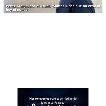
Pérez Araujo, por el Atuel: "Somos lucha que no cesa ni
hoy ni nunca"