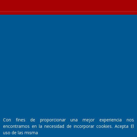
Fundado por el
Doctor Antonio Nemesio
Primera edición: Domingo 3 de Mayo de 1992
Miembro de ADIRA,ADEPA y CPPAL
Propietario: El Diario SRL
Director Periodístico:
Walter René Goñi
Con fines de proporcionar una mejor experiencia nos
encontramos en la necesidad de incorporar cookies. Acepta El
uso de las misma