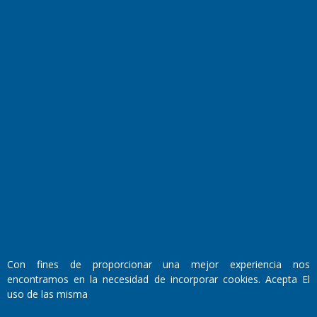
El Diario de Papel en DIGITAL
Fundado por el
Doctor Antonio Nemesio
Primera edición: Domingo 3 de Mayo de 1992
Miembro de ADIRA,ADEPA y CPPAL
Propietario: El Diario SRL
Con fines de proporcionar una mejor experiencia nos
Director Periodístico:
encontramos en la necesidad de incorporar cookies. Acepta El
Walter René Goñi
uso de las misma