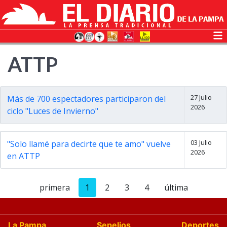
ATTP
27 Julio
Más de 700 espectadores participaron del
2026
ciclo "Luces de Invierno"
03 Julio
"Solo llamé para decirte que te amo" vuelve
2026
en ATTP
primera
1
2
3
4
última
La Pampa
Sepelios
Deportes