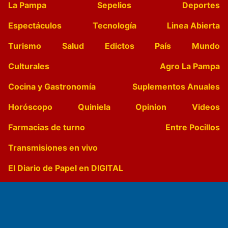
La Pampa
Sepelios
Deportes
Espectáculos
Tecnología
Linea Abierta
Turismo
Salud
Edictos
País
Mundo
Culturales
Agro La Pampa
Cocina y Gastronomía
Suplementos Anuales
Horóscopo
Quiniela
Opinion
Videos
Farmacias de turno
Entre Pocillos
Transmisiones en vivo
El Diario de Papel en DIGITAL