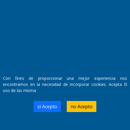
Fundado por el
Doctor Antonio Nemesio
Primera edición: Domingo 3 de Mayo de 1992
Miembro de ADIRA,ADEPA y CPPAL
Propietario: El Diario SRL
Director Periodístico:
Con fines de proporcionar una mejor experiencia nos
Walter René Goñi
encontramos en la necesidad de incorporar cookies. Acepta El
uso de las misma
Domicilio Legal: José Ingenieros 855,
si Acepto
no Acepto
Santa Rosa, La Pampa.
Número de Registro DNDA:
RL-2019-55551274-APN-DNDA#MJ
Edición #
9420
Fecha de Edición:
9/08/2026