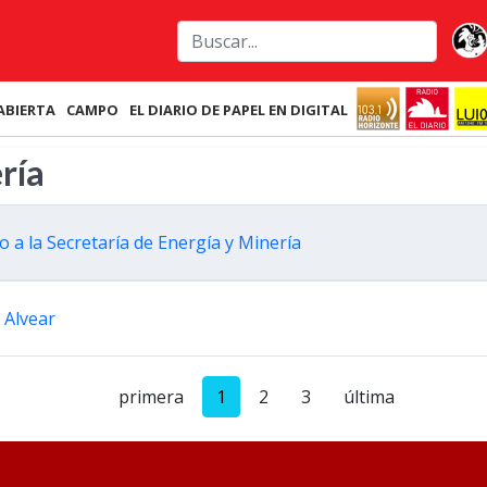
ABIERTA
CAMPO
EL DIARIO DE PAPEL EN DIGITAL
ría
o a la Secretaría de Energía y Minería
 Alvear
primera
1
2
3
última