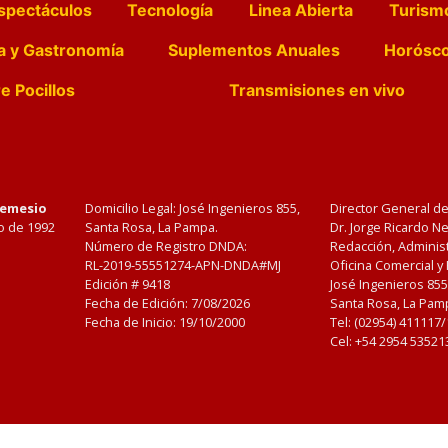
spectáculos
Tecnología
Linea Abierta
Turism
a y Gastronomía
Suplementos Anuales
Horósc
e Pocillos
Transmisiones en vivo
Nemesio
Domicilio Legal: José Ingenieros 855,
Director General d
o de 1992
Santa Rosa, La Pampa.
Dr. Jorge Ricardo 
Número de Registro DNDA:
Redacción, Administ
RL-2019-55551274-APN-DNDA#MJ
Oficina Comercial y
Edición #
9418
José Ingenieros 855
Fecha de Edición:
7/08/2026
Santa Rosa, La Pamp
Fecha de Inicio: 19/10/2000
Tel: (02954) 411117
Cel: +54 2954 53521