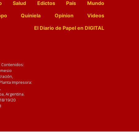
o
Salud
Edictos
País
Mundo
opo
Quiniela
Opinion
Videos
El Diario de Papel en DIGITAL
e Contenidos:
Nemesio
ración,
 Planta Impresora:
,
a, Argentina.
/18/19/20
3