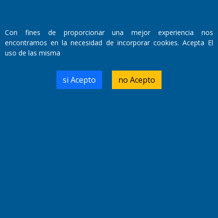
Con fines de proporcionar una mejor experiencia nos
encontramos en la necesidad de incorporar cookies. Acepta El
uso de las misma
Fundado por el
Doctor Antonio Nemesio
Primera edición: Domingo 3 de Mayo de 1992
si Acepto
no Acepto
Miembro de ADIRA,ADEPA y CPPAL
Propietario: El Diario SRL
Director Periodístico:
Walter René Goñi
Domicilio Legal: José Ingenieros 855,
Santa Rosa, La Pampa.
Número de Registro DNDA:
RL-2019-55551274-APN-DNDA#MJ
Edición #
9417
Fecha de Edición:
6/08/2026
Fecha de Inicio: 19/10/2000