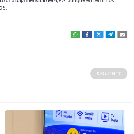
ntó una baja mensual del 4,9%, aunque en términos
25.
SIGUIENTE