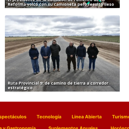
Reforma volcó con su camioneta pero resultó ileso
Ruta Provincial 9: de camino de tierra a corredor
estratégico
spectáculos
Tecnología
Linea Abierta
Turism
a y Gastronomía
Suplementos Anuales
Horósc