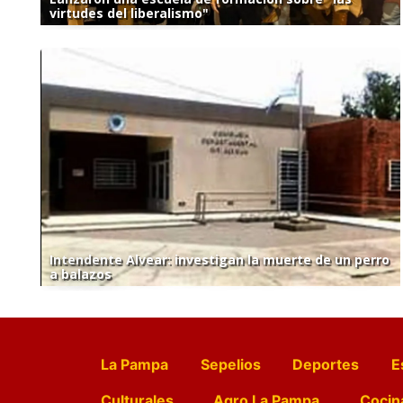
virtudes del liberalismo"
Intendente Alvear: investigan la muerte de un perro
a balazos
La Pampa
Sepelios
Deportes
E
Culturales
Agro La Pampa
Cocin