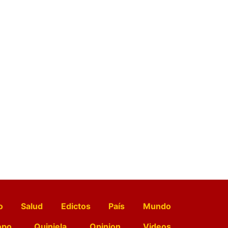
o
Salud
Edictos
País
Mundo
opo
Quiniela
Opinion
Videos