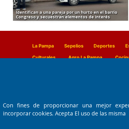
Identifican a una pareja por un hurto en el barrio
Congreso y secuestran elementos de interés
La Pampa
Sepelios
Deportes
E
Culturales
Agro La Pampa
Cocin
Farmacias de turno
Entr
Fundado por el
Doctor Antonio 
Con fines de proporcionar una mejor expe
Primera edición: Domingo 3 de May
incorporar cookies. Acepta El uso de las misma
Miembro de ADIRA,ADEPA y CPPAL
Propietario: El Diario SRL
Director Periodístico: