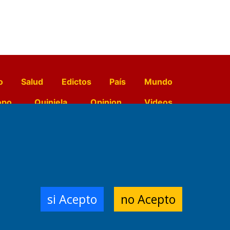
o
Salud
Edictos
País
Mundo
opo
Quiniela
Opinion
Videos
El Diario de Papel en DIGITAL
e Contenidos:
Nemesio
si Acepto
no Acepto
ración,
 Planta Impresora:
,